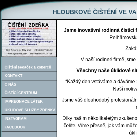
HLOUBKOVÉ ČIŠTĚNÍ VE VA
Jsme inovativní rodinná čistící 
Pelhřimovska
Zaká
V naší rodinné firmě jsme 
Čištění sedaček a koberců
Všechny naše úklidové sl
KONTAKT
“Každý den vstáváme a dáváme 100
O NÁS
Naší motiva
ČISTÍCÍ CENTRUM
Jsme váš dlouhodobý profesionální
IMPREGNACE LÁTEK
ÚKLIDOVÉ SLUŽBY ZDEŇKA
Díky našim několikaletým zkušenos
INSTAGRAM
čelíte. Víme přesně, jak vám můž
FACEBOOK
úkli