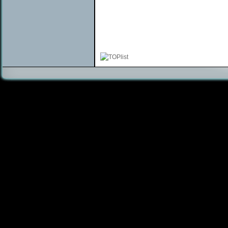
ČIŠTĚNÍ SEDAČEK PELHŘIMOV, ČIŠTĚNÍ SEDAČEK JIHLAVA, 
SEDAČEK ČESKÉ BUDĚJOVICE, ČIŠTĚNÍ ČALOUNĚNÉHO NÁBYT
NÁBYTKU VYSOČINA, ČIŠTĚNÍ VYSOČIN