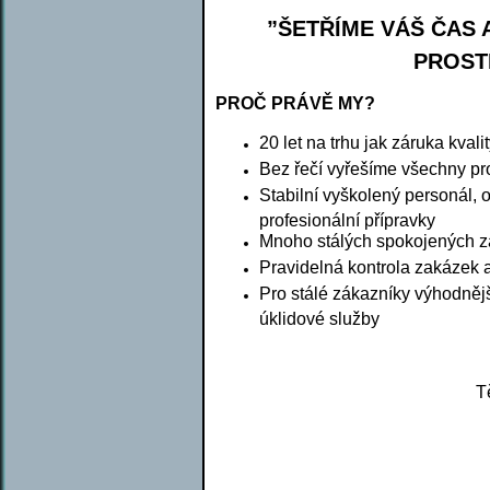
”ŠETŘÍME VÁŠ ČAS 
PROST
PROČ PRÁVĚ MY?
20 let na trhu jak záruka kvali
Bez řečí vyřešíme všechny p
Stabilní vyškolený personál, 
profesionální přípravky
Mnoho stálých spokojených z
Pravidelná kontrola zakázek 
Pro stálé zákazníky výhodnějš
úklidové služby
T