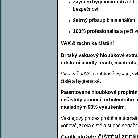
zvýšení hygieničnosti
a zdra
bezpečnosti
šetrný přístup
k materiálům
100% profesionalita
a pečliv
VAX & technika čištění
Britský vakuový hloubkově extr
odstraní usedlý prach, mastnotu, 
Vysavač VAX hloubkově vysaje, vykle
čisté a hygienické.
Patentované hloubkové propírání
nečistoty pomocí turbulentního p
následným 93% vysušením.
Vaxingový proces probíhá automati
voňavé, zcela čisté a suché sedačce
Ceník služeb: ČIŠTĚNÍ ZDEŇ