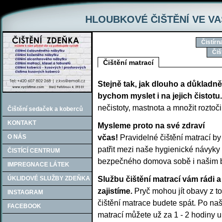
HLOUBKOVÉ ČIŠTĚNÍ VE VA
Čistír
Čiš
Čištění matrací
Stejně tak, jak dlouho a důkladn
bychom myslet i na jejich čistotu.
nečistoty, mastnota a množit roztoči
Čištění sedaček a koberců
KONTAKT
Mysleme proto na své zdraví
O NÁS
včas!
Pravidelné čištění matrací b
patřit mezi naše hygienické návyky 
ČISTÍCÍ CENTRUM
bezpečného domova sobě i našim b
IMPREGNACE LÁTEK
ÚKLIDOVÉ SLUŽBY ZDEŇKA
Službu čištění matrací vám rádi a
zajistíme.
Pryč mohou jít obavy z t
INSTAGRAM
čištění matrace budete spát. Po na
FACEBOOK
matrací můžete už za 1 - 2 hodiny 