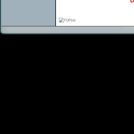
D
čištění matrací jihlava, čištění matra