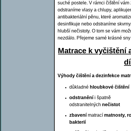
suché postele. V rámci čištění vám
odstraníme vlasy a chlupy, aplikuj
antibakteriální pěnu, které aromatizu
desinfikuje nebo odstraníme skvrny,
hlubší nečistoty. O tom se vám mož
nezdálo. Přejeme samé krásné sny 
Matrace k vyčištění 
d
Výhody čištění a dezinfekce matr
důkladné
hloubkové čištění
odstranění
i špatně
odstranitelných
nečistot
zbavení
matrací
matnosty, r
bakterií