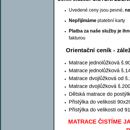
Uvedené ceny jsou pevné,
ne
Nepřijímáme
platební karty
Platba za naše služby je ih
fakturou
Orientační ceník - zále
Matrace jednolůžková š.9
Matrace jednolůžková š.1
Matrace dvojlůžková od š
Matrace dvojlůžková š.200
Dětská matrace do postýlky
Přistýlka do velikosti 90x
Přistýlka do velikosti od 
MATRACE ČISTÍME J